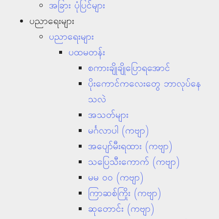
အခြား ပုံပြင်များ
ပညာရေးများ
ပညာရေးများ
ပထမတန်း
စကားချိုချိုပြောရအောင်
ပိုးကောင်ကလေးတွေ ဘာလုပ်နေ
သလဲ
အသတ်များ
မင်္ဂလာပါ (ကဗျာ)
အပျော်မီးရထား (ကဗျာ)
သပြေသီးကောက် (ကဗျာ)
မမ ဝဝ (ကဗျာ)
ကြာဆစ်ကြိုး (ကဗျာ)
ဆုတောင်း (ကဗျာ)