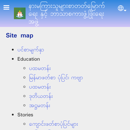
Skip to main content
နားမကြားသူများစာတတ်မြောက်
Sel
ရေး နှင့် ဘာသာစကားဖွံ့ဖြိုးရေး
အဖွဲ့
Site map
ပင်စာမျက်နှာ
Education
ပထမတန်း
မြန်မာဖတ်စာ ပုံပြင်၊ ကဗျာ
ပထမတန်း
ဒုတိယတန်း
အဋ္ဌမတန်း
Stories
ကျောင်းဖတ်စာပုံပြင်များ