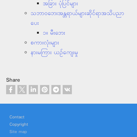
အခြား ပုံပြင်များ
သဘာဝဘေးအန္တရာယ်များဆိုင်ရာအသိပညာ
ပေး
၁။ မီးဘေး
စကားလုံးများ
နားမကြား ယဉ်ကျေးမှု
Share
Footer
Contact
Copyright
Site map